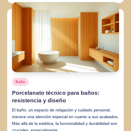
por
01/07/2026
Reformar un lavabo: ideas económicas
01/07/2026
Reformas en pasillos: ampliando el espa
01/07/2026
DIY: encimeras de río con resina econ
01/07/2026
Cómo organizar libros en espacios redu
01/07/2026
Guía práctica: deducciones por insonor
30/06/2026
Salón pequeño: maximizando el espacio 
30/06/2026
Elabora un sistema de rotación de ropa
30/06/2026
Publicado
Baño
en
Porcelanato técnico para baños:
resistencia y diseño
El baño, un espacio de relajación y cuidado personal,
merece una atención especial en cuanto a sus acabados.
Más allá de la estética, la funcionalidad y durabilidad son
cruciales, especialmente…