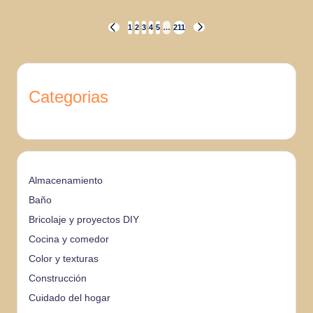
Paginación
1
2
3
4
5
…
211
PÁGINA
SIGUIENTE
ANTERIOR
PÁGINA
de
entradas
Categorias
Almacenamiento
Baño
Bricolaje y proyectos DIY
Cocina y comedor
Color y texturas
Construcción
Cuidado del hogar