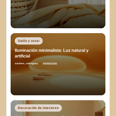
por
Publicado
Salón y estar
en
Iluminación minimalista: Luz natural y
artificial
carmen_rodriguez
05/08/2026
Publicado
por
Publicado
Decoración de interiores
en