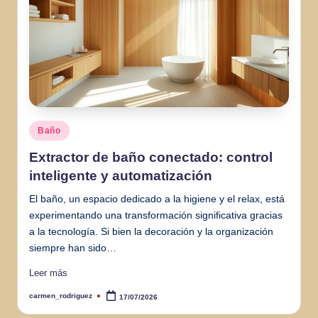
Publicado
Baño
en
Extractor de baño conectado: control
inteligente y automatización
El baño, un espacio dedicado a la higiene y el relax, está
experimentando una transformación significativa gracias
a la tecnología. Si bien la decoración y la organización
siempre han sido…
Leer más
carmen_rodriguez
17/07/2026
Publicado
por