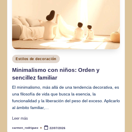
Negro mate: estrategia para minimizar
06/07/2026
Reparar grietas en azulejos: Guía práct
06/07/2026
Paneles solares para iluminación interi
06/07/2026
Ideas creativas para reutilizar puertas 
05/07/2026
Iluminación ambiental para diferentes e
05/07/2026
Timbre inteligente con batería: ¿cuánt
05/07/2026
Microverdes en la cocina: Cultivo rápido
05/07/2026
Publicado
Estilos de decoración
Cómo identificar y tratar el mildiu en p
en
05/07/2026
Minimalismo con niños: Orden y
Minimalismo: Arte y objetos decorativo
03/07/2026
sencillez familiar
Decoración de estanterías con un estilo
03/07/2026
Alternativas al crédito: ahorros e ingre
El minimalismo, más allá de una tendencia decorativa, es
02/07/2026
una filosofía de vida que busca la esencia, la
Qué hacer con las bombillas halógenas
02/07/2026
funcionalidad y la liberación del peso del exceso. Aplicarlo
Cajones extraíbles en armarios: orden 
al ámbito familiar,…
02/07/2026
El auge del rattan en la iluminación: est
02/07/2026
Leer más
Carpeta de impuestos: qué guardar y p
01/07/2026
carmen_rodriguez
22/07/2026
Iluminación adaptable: soluciones para
Publicado