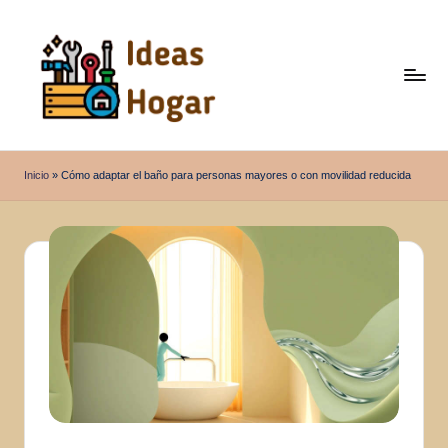
Saltar
al
contenido
I
Ideas
para
d
Inicio
»
Cómo adaptar el baño para personas mayores o con movilidad reducida
el
e
Hogar
a
s
H
o
g
a
r