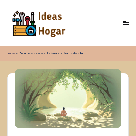
Saltar
al
contenido
I
Ideas
para
d
Inicio
»
Crear un rincón de lectura con luz ambiental
el
e
Hogar
a
s
H
o
g
a
r