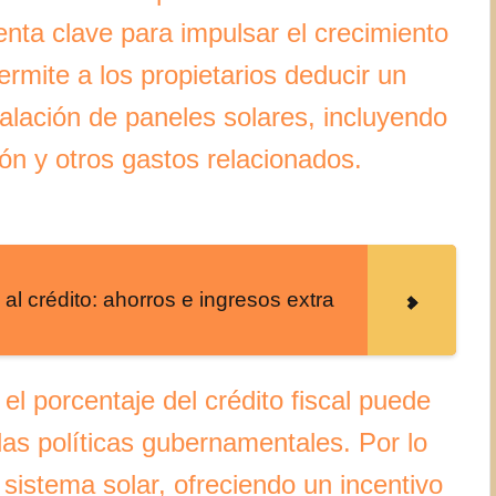
nta clave para impulsar el crecimiento
permite a los propietarios deducir un
stalación de paneles solares, incluyendo
ción y otros gastos relacionados.
 al crédito: ahorros e ingresos extra
l porcentaje del crédito fiscal puede
las políticas gubernamentales. Por lo
l sistema solar, ofreciendo un incentivo