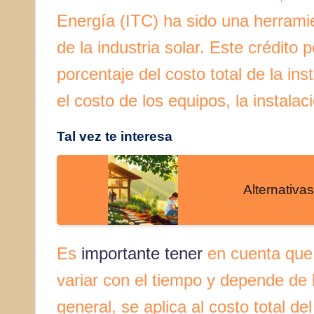
Energía (ITC) ha sido una herramie
de la industria solar. Este crédito 
porcentaje del costo total de la in
el costo de los equipos, la instala
Tal vez te interesa
Alternativas
Es
importante tener
en cuenta que e
variar con el tiempo y depende de 
general, se aplica al costo total de