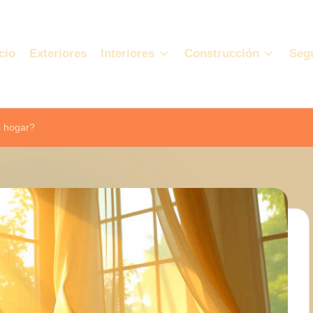
cio
Exteriores
Interiores
Construcción
Seg
i hogar?