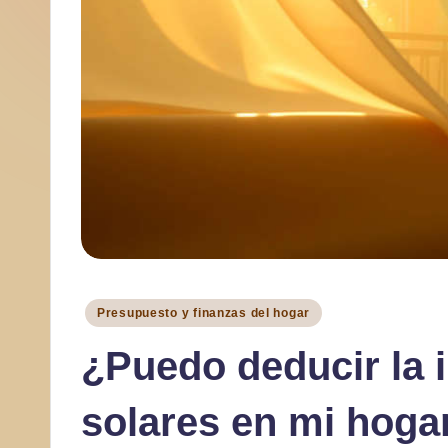
a
r
Publicado
Presupuesto y finanzas del hogar
en
¿Puedo deducir la 
solares en mi hoga