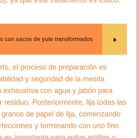
as con sacos de yute transformados
ets, el proceso de preparación es
abilidad y seguridad de la mesita
za exhaustiva con agua y jabón para
r residuo. Posteriormente, lija todas las
es granos de papel de lija, comenzando
rfecciones y terminando con uno fino
es importante para evitar astillas y