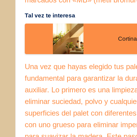
Tal vez te interesa
Cortin
Una vez que hayas elegido tus pal
fundamental para garantizar la dur
auxiliar. Lo primero es una limpie
eliminar suciedad, polvo y cualquie
superficies del palet con diferent
con uno grueso para eliminar impe
para suavizar la madera. Este paso 