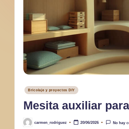
a
r
Publicado
Bricolaje y proyectos DIY
en
Mesita auxiliar par
carmen_rodriguez
20/06/2026
No hay c
Publicado
por