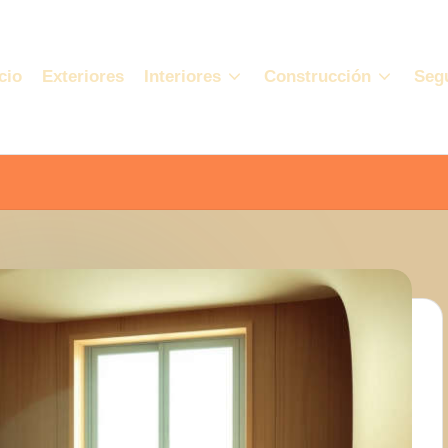
cio
Exteriores
Interiores
Construcción
Seg