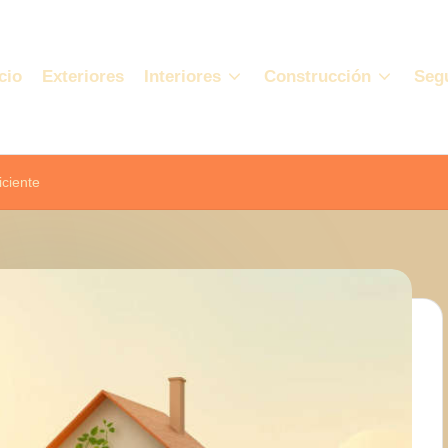
cio
Exteriores
Interiores
Construcción
Seg
iciente