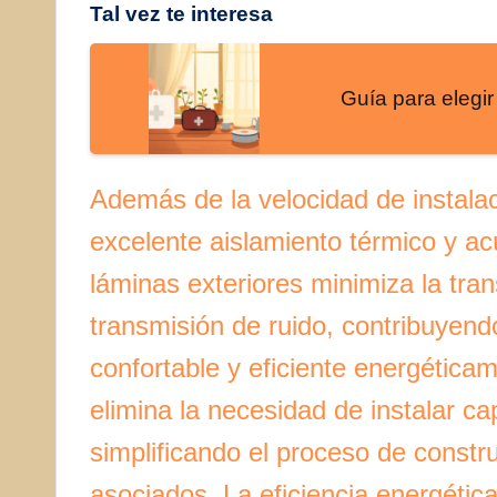
Tal vez te interesa
Guía para elegir
Además de la velocidad de instala
excelente aislamiento térmico y acú
láminas exteriores minimiza la tran
transmisión de ruido, contribuyend
confortable y eficiente energética
elimina la necesidad de instalar ca
simplificando el proceso de constr
asociados. La eficiencia energétic