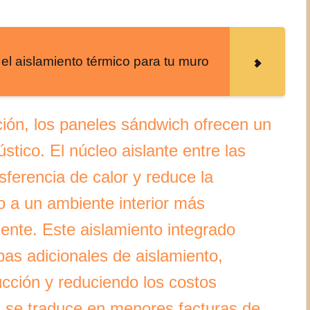
 el aislamiento térmico para tu muro
ción, los paneles sándwich ofrecen un
stico. El núcleo aislante entre las
sferencia de calor y reduce la
o a un ambiente interior más
mente. Este aislamiento integrado
pas adicionales de aislamiento,
ucción y reduciendo los costos
a se traduce en menores facturas de