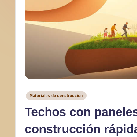
a
r
Publicado
Materiales de construcción
en
Techos con panele
construcción rápida