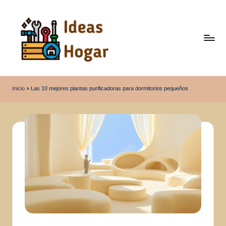
Saltar
al
contenido
I
Ideas
para
d
Inicio
»
Las 10 mejores plantas purificadoras para dormitorios pequeños
el
e
Hogar
a
s
H
o
g
a
r