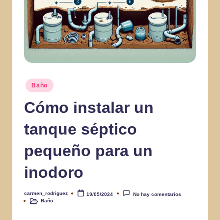
Publicado
Baño
en
Cómo instalar un
tanque séptico
pequeño para un
inodoro
carmen_rodriguez
19/05/2024
No hay comentarios
Publicado
Baño
por
Publicado
en