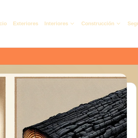
cio
Exteriores
Interiores
Construcción
Seg