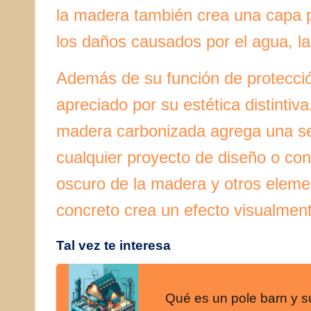
la madera también crea una capa p
los daños causados por el agua, la
Además de su función de protecci
apreciado por su estética distinti
madera carbonizada agrega una sen
cualquier proyecto de diseño o cons
oscuro de la madera y otros elemen
concreto crea un efecto visualmen
Tal vez te interesa
Qué es un pole barn y su