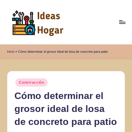
Saltar
al
contenido
I
Ideas
para
d
Inicio
»
Cómo determinar el grosor ideal de losa de concreto para patio
el
e
Hogar
a
s
Publicado
Construcción
en
H
Cómo determinar el
o
grosor ideal de losa
g
a
de concreto para patio
r