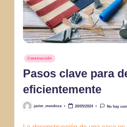
Publicado
Construcción
en
Pasos clave para 
eficientemente
javier_mendoza
20/05/2024
No hay com
Publicado
por
La deconstrucción de una casa es