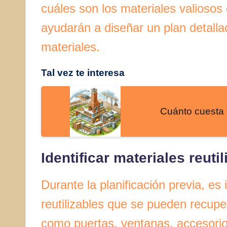
cuáles son los materiales valioso
ayudarán a diseñar un plan detall
materiales.
Tal vez te interesa
Cuánto cuesta c
Identificar materiales reuti
Durante la planificación previa, es 
reutilizables que se pueden recupe
como puertas, ventanas, accesorio