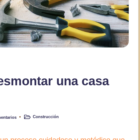
desmontar una casa
Construcción
entarios
Publicado
en
 un proceso cuidadoso y metódico que