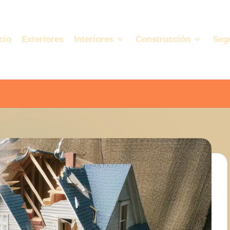
cio
Exteriores
Interiores
Construcción
Seg