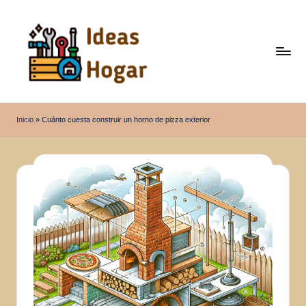
Saltar
al
contenido
I
Ideas
para
d
Inicio
»
Cuánto cuesta construir un horno de pizza exterior
el
e
Hogar
a
s
H
o
g
a
r