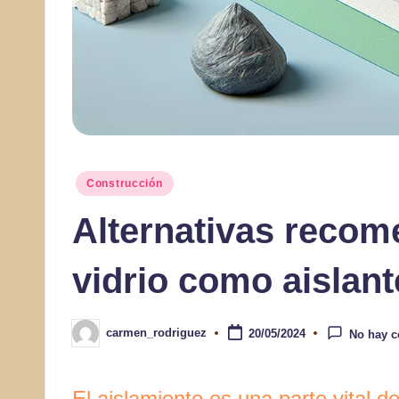
Publicado
Construcción
en
Alternativas recome
vidrio como aislant
carmen_rodriguez
20/05/2024
No hay c
Publicado
por
El aislamiento es una parte vital d