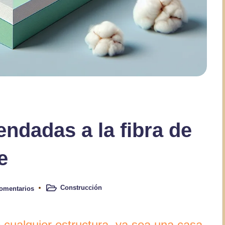
ndadas a la fibra de
e
Construcción
omentarios
Publicado
en
e cualquier estructura, ya sea una casa,