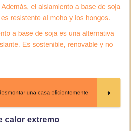
. Además, el aislamiento a base de soja
y es resistente al moho y los hongos.
ento a base de soja es una alternativa
islante. Es sostenible, renovable y no
desmontar una casa eficientemente
e calor extremo