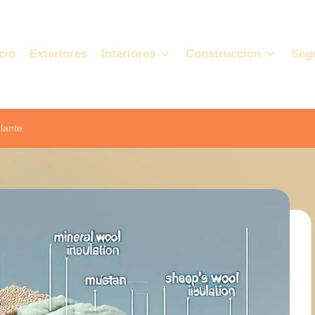
cio
Exteriores
Interiores
Construcción
Seg
slante