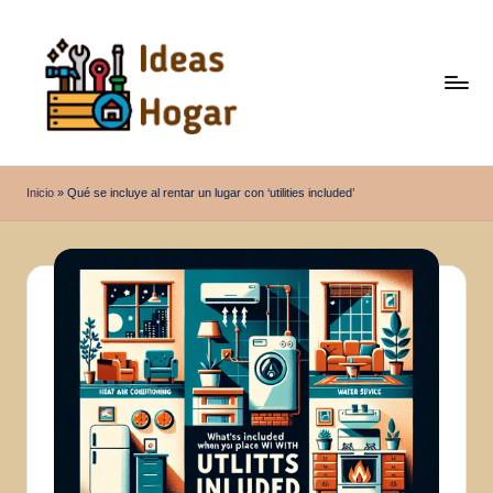
Saltar
al
contenido
I
Ideas
para
d
Inicio
»
Qué se incluye al rentar un lugar con ‘utilities included’
el
e
Hogar
a
s
H
o
g
a
r