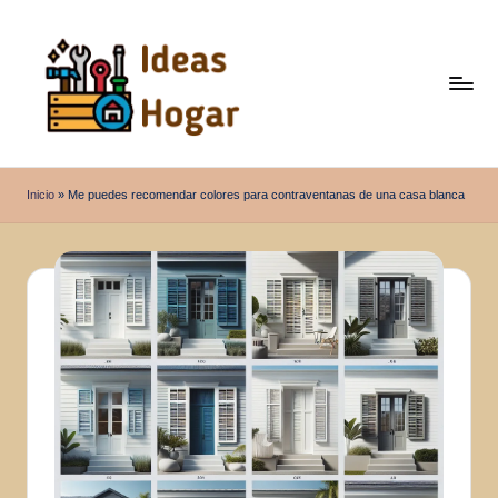
Saltar
al
contenido
I
Ideas
para
d
Inicio
»
Me puedes recomendar colores para contraventanas de una casa blanca
el
e
Hogar
a
s
H
o
g
a
r