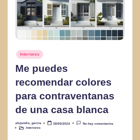
Publicado
Interiores
en
Me puedes
recomendar colores
para contraventanas
de una casa blanca
alejandra_garcia
28/05/2024
No hay comentarios
Publicado
Interiores
por
Publicado
en