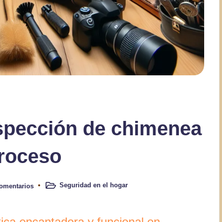
spección de chimenea
proceso
Seguridad en el hogar
omentarios
Publicado
en
ica encantadora y funcional en