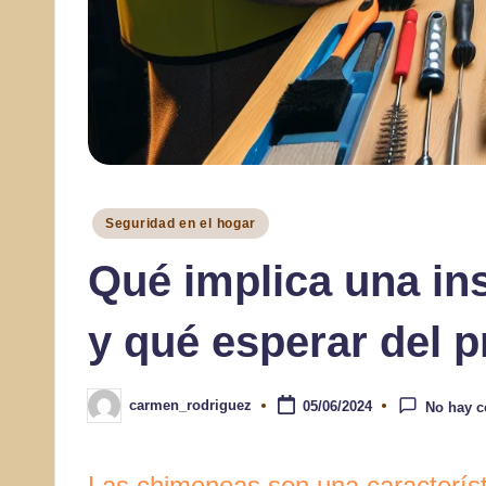
Publicado
Seguridad en el hogar
en
Qué implica una in
y qué esperar del 
carmen_rodriguez
05/06/2024
No hay c
Publicado
por
Las chimeneas son una característ