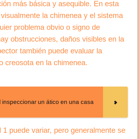
ción más básica y asequible. En esta
 visualmente la chimenea y el sistema
quier problema obvio o signo de
 hay obstrucciones, daños visibles en la
ector también puede evaluar la
 o creosota en la chimenea.
 inspeccionar un ático en una casa
l 1 puede variar, pero generalmente se