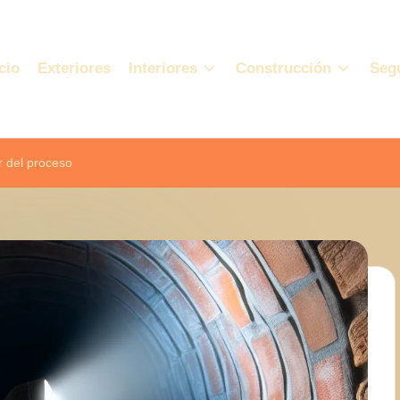
cio
Exteriores
Interiores
Construcción
Seg
r del proceso