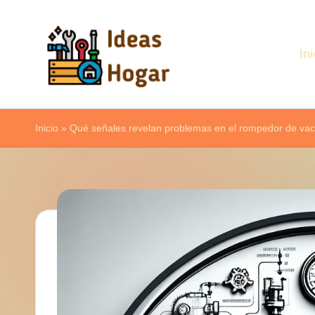
Saltar
Ini
al
contenido
I
Ideas
d
Inicio
para
»
Qué señales revelan problemas en el rompedor de vac
el
e
Hogar
a
s
H
o
g