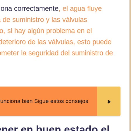
iona correctamente
, el agua fluye
 de suministro y las válvulas
, si hay algún problema en el
eterioro de las válvulas, esto puede
meter la seguridad del suministro de
 funciona bien Sigue estos consejos
ner en buen estado el