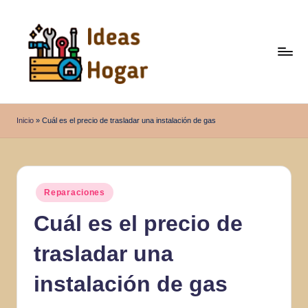
Saltar
al
contenido
I
Ideas
para
d
Inicio
»
Cuál es el precio de trasladar una instalación de gas
el
e
Hogar
a
s
Publicado
Reparaciones
en
H
Cuál es el precio de
o
trasladar una
g
a
instalación de gas
r