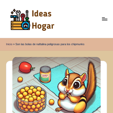
Saltar
al
contenido
I
Ideas
para
d
Inicio
»
Son las bolas de naftalina peligrosas para los chipmunks
el
e
Hogar
a
s
H
o
g
a
r