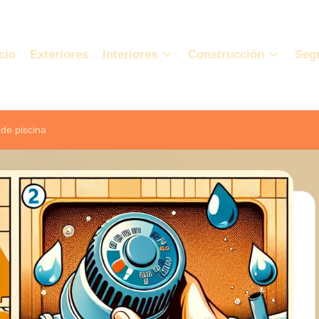
cio
Exteriores
Interiores
Construcción
Seg
de piscina