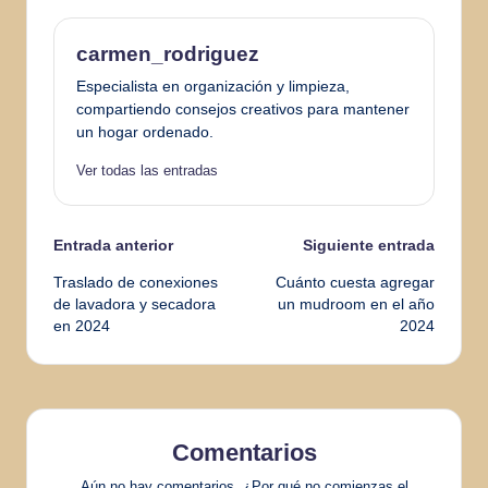
carmen_rodriguez
Especialista en organización y limpieza,
compartiendo consejos creativos para mantener
un hogar ordenado.
Ver todas las entradas
Navegación
Entrada anterior
Siguiente entrada
Traslado de conexiones
Cuánto cuesta agregar
de
de lavadora y secadora
un mudroom en el año
en 2024
2024
entradas
Comentarios
Aún no hay comentarios. ¿Por qué no comienzas el