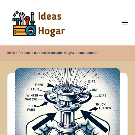
Saltar
al
contenido
I
Ideas
para
d
Inicio
»
Por qué el cabezal de rociador no gira adecuadamente
el
e
Hogar
a
s
H
o
g
a
r