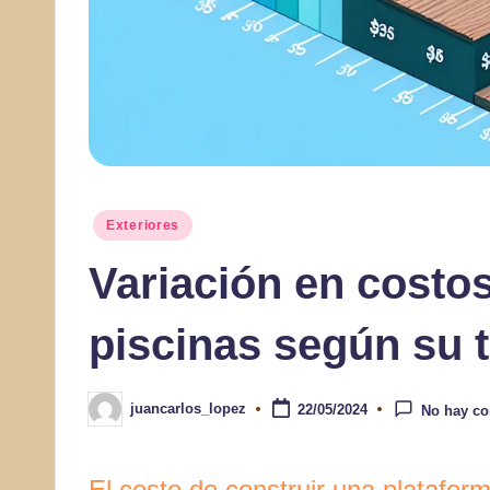
Publicado
Exteriores
en
Variación en costo
piscinas según su 
juancarlos_lopez
22/05/2024
No hay co
Publicado
por
El costo de construir una platafor