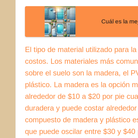
Cuál es la mej
El tipo de material utilizado para l
costos. Los materiales más comune
sobre el suelo son la madera, el 
plástico. La madera es la opción 
alrededor de $10 a $20 por pie c
duradera y puede costar alrededor
compuesto de madera y plástico es
que puede oscilar entre $30 y $40 