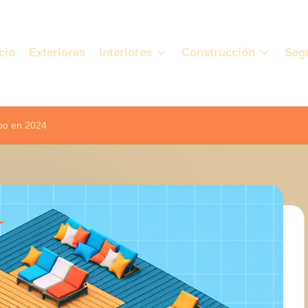
cio
Exteriores
Interiores
Construcción
Seg
ipo en 2024