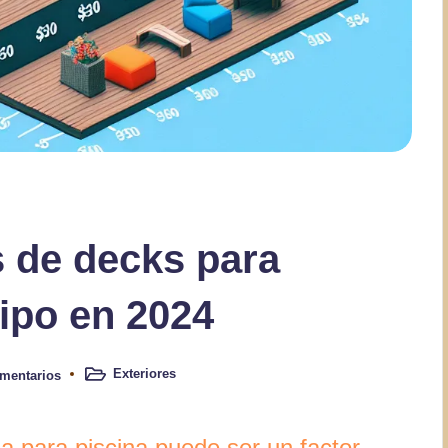
s de decks para
tipo en 2024
Exteriores
mentarios
Publicado
en
ma para piscina puede ser un factor