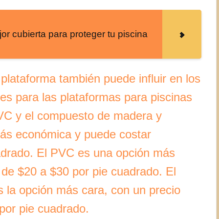
or cubierta para proteger tu piscina
a plataforma también puede influir en los
s para las plataformas para piscinas
PVC y el compuesto de madera y
más económica y puede costar
uadrado. El PVC es una opción más
 de $20 a $30 por pie cuadrado. El
 la opción más cara, con un precio
por pie cuadrado.