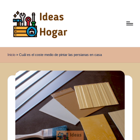
Saltar
al
contenido
I
Ideas
para
d
Inicio
»
Cuál es el coste medio de pintar las persianas en casa
el
e
Hogar
a
s
H
o
g
a
r