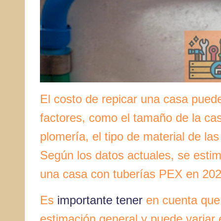
El costo de repicar una casa pued
factores, como el tamaño de la cas
plomería, el tipo de material de las
Según los datos actuales, se esti
una casa con tuberías PEX en 2024
Es
importante tener
en cuenta que 
estimación general y puede variar 