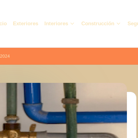
cio
Exteriores
Interiores
Construcción
Seg
 2024