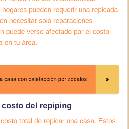
s hogares pueden requerir una repicada
en necesitar solo reparaciones
én puede verse afectado por el costo
a en tu área.
a casa con calefacción por zócalos
 costo del repiping
l costo total de repicar una casa. Estos