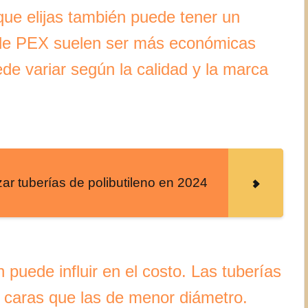
 que elijas también puede tener un
s de PEX suelen ser más económicas
ede variar según la calidad y la marca
ar tuberías de polibutileno en 2024
 puede influir en el costo. Las tuberías
 caras que las de menor diámetro.