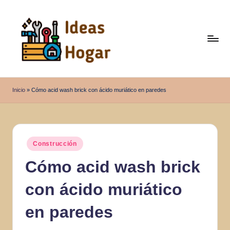
Saltar
al
contenido
I
Ideas
para
d
Inicio
»
Cómo acid wash brick con ácido muriático en paredes
el
e
Hogar
a
s
Publicado
Construcción
en
H
Cómo acid wash brick
o
con ácido muriático
g
a
en paredes
r