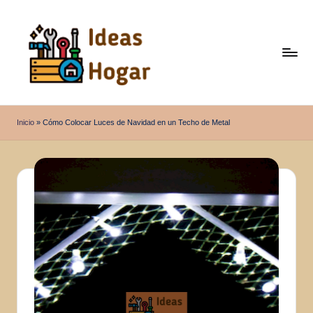
Saltar
al
contenido
I
Ideas
para
d
Inicio
»
Cómo Colocar Luces de Navidad en un Techo de Metal
el
e
Hogar
a
s
H
o
g
a
r