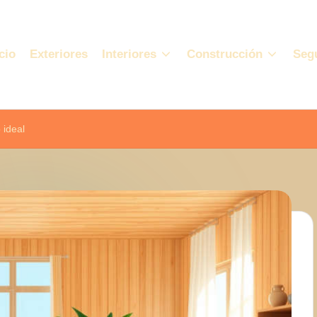
cio
Exteriores
Interiores
Construcción
Seg
 ideal