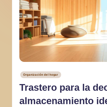
a
r
Publicado
Organización del hogar
en
Trastero para la de
almacenamiento id