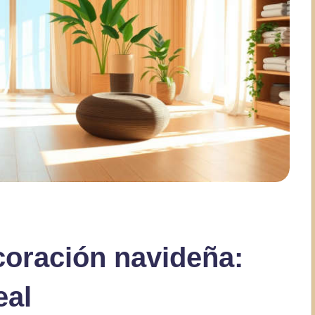
coración navideña:
eal