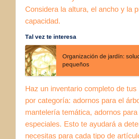
Considera la altura, el ancho y la 
capacidad.
Tal vez te interesa
Organización de jardín: solu
pequeños
Haz un inventario completo de tus
por categoría: adornos para el árbo
mantelería temática, adornos para 
especiales. Esto te ayudará a dete
necesitas para cada tipo de artículo