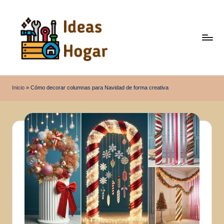
Saltar
al
contenido
I
Ideas
para
d
Inicio
»
Cómo decorar columnas para Navidad de forma creativa
el
e
Hogar
a
s
H
o
g
a
r