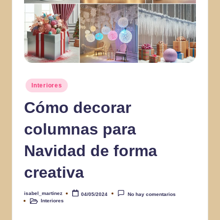
Publicado
Interiores
en
Cómo decorar
columnas para
Navidad de forma
creativa
isabel_martinez
04/05/2024
No hay comentarios
Publicado
Interiores
por
Publicado
en