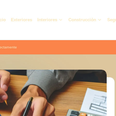
cio
Exteriores
Interiores
Construcción
Seg
rectamente