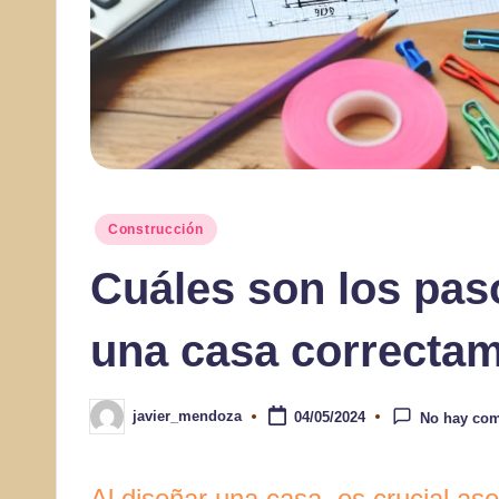
Publicado
Construcción
en
Cuáles son los pas
una casa correcta
javier_mendoza
04/05/2024
No hay com
Publicado
por
Al diseñar una casa, es crucial as