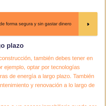
de forma segura y sin gastar dinero
go plazo
 construcción, también debes tener en
or ejemplo, optar por tecnologías
uras de energía a largo plazo. También
tenimiento y renovación a lo largo de