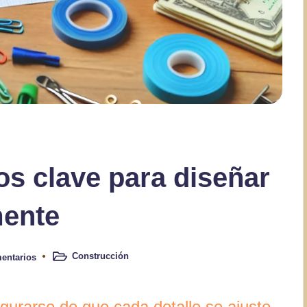
os clave para diseñar
mente
Construcción
entarios
Publicado
en
egurarse de que cada detalle se ajuste