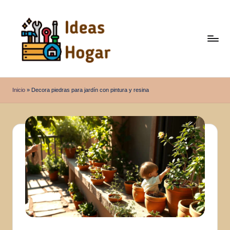
Saltar
al
contenido
I
Ideas
para
d
Inicio
»
Decora piedras para jardín con pintura y resina
el
e
Hogar
a
s
H
o
g
a
r