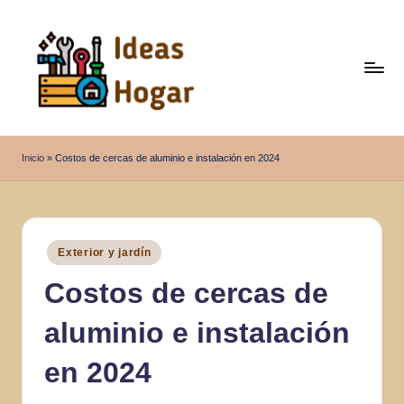
Saltar
al
contenido
I
Ideas
para
d
Inicio
»
Costos de cercas de aluminio e instalación en 2024
el
e
Hogar
a
s
Publicado
Exterior y jardín
en
H
Costos de cercas de
o
aluminio e instalación
g
a
en 2024
r