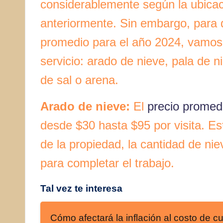
considerablemente según la ubicac
anteriormente. Sin embargo, para d
promedio para el año 2024, vamos
servicio: arado de nieve, pala de n
de sal o arena.
Arado de nieve:
El
precio promed
desde $30 hasta $95 por visita. E
de la propiedad, la cantidad de ni
para completar el trabajo.
Tal vez te interesa
Cómo afectará la inflación al costo de c