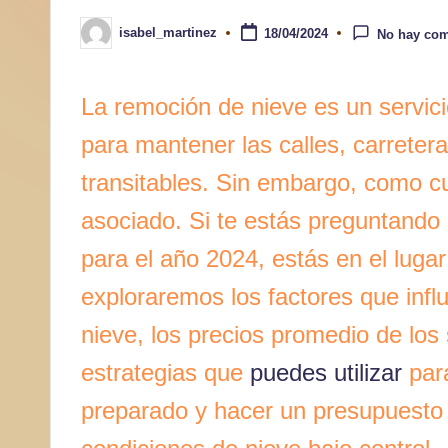
a
isabel_martinez
18/04/2024
No hay com
Publicado
por
r
La remoción de nieve es un servici
para mantener las calles, carreter
transitables. Sin embargo, como cua
asociado. Si te estás preguntando
para el año 2024, estás en el lugar
exploraremos los factores que infl
nieve, los precios promedio de los 
estrategias que
puedes utilizar
para
preparado y hacer un presupuesto