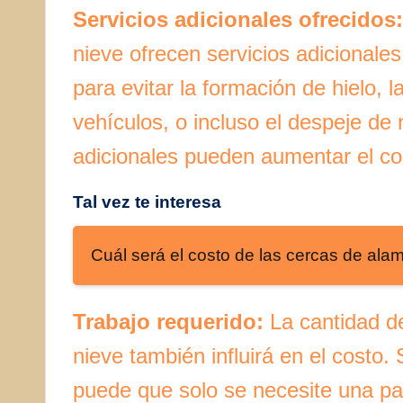
Servicios adicionales ofrecidos:
nieve ofrecen servicios adicionales
para evitar la formación de hielo, 
vehículos, o incluso el despeje de 
adicionales pueden aumentar el cost
Tal vez te interesa
Cuál será el costo de las cercas de ala
Trabajo requerido:
La cantidad de
nieve también influirá en el costo. 
puede que solo se necesite una pa