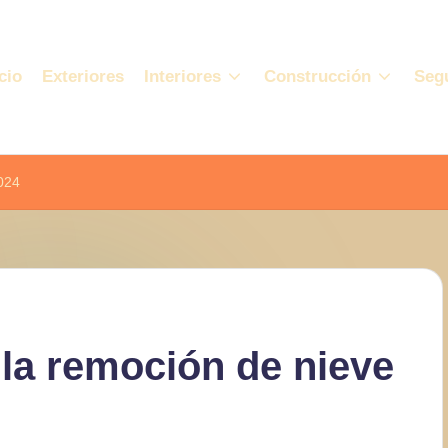
cio
Exteriores
Interiores
Construcción
Seg
2024
 la remoción de nieve