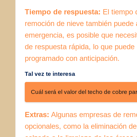
Tiempo de respuesta:
El tiempo 
remoción de nieve también puede a
emergencia, es posible que necesi
de respuesta rápida, lo que puede
programado con anticipación.
Tal vez te interesa
Cuál será el valor del techo de cobre pa
Extras:
Algunas empresas de remoc
opcionales, como la eliminación d