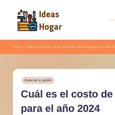
Saltar
Ini
al
contenido
I
Ideas
d
Inicio
para
»
Cuál es el costo de la remoción de nieve para el año 
el
e
Hogar
a
s
Publicado
Exterior y jardín
en
H
Cuál es el costo de
o
para el año 2024
g