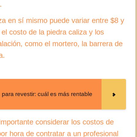
.
iza en sí mismo puede variar entre $8 y
el costo de la piedra caliza y los
alación, como el mortero, la barrera de
a.
o para revestir: cuál es más rentable
importante considerar los costos de
r hora de contratar a un profesional