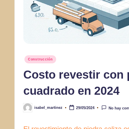
Publicado
Construcción
en
Costo revestir con 
cuadrado en 2024
isabel_martinez
29/05/2024
No hay com
Publicado
por
El revestimiento de piedra caliza 