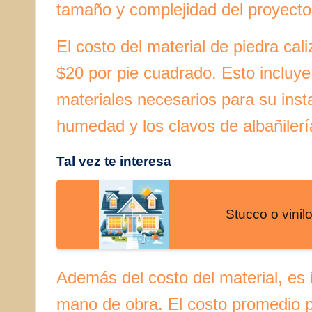
tamaño y complejidad del proyecto
El costo del material de piedra cal
$20 por pie cuadrado. Esto incluye 
materiales necesarios para su inst
humedad y los clavos de albañilerí
Tal vez te interesa
Stucco o vinil
Además del costo del material, es 
mano de obra. El costo promedio po