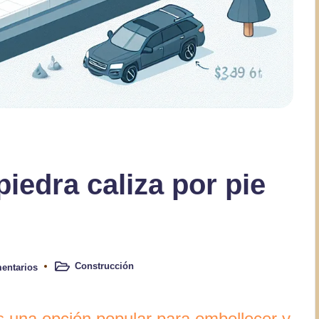
piedra caliza por pie
Construcción
entarios
Publicado
en
es una opción popular para embellecer y