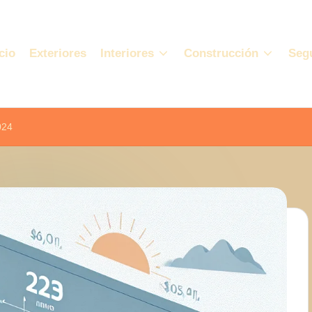
cio
Exteriores
Interiores
Construcción
Seg
024