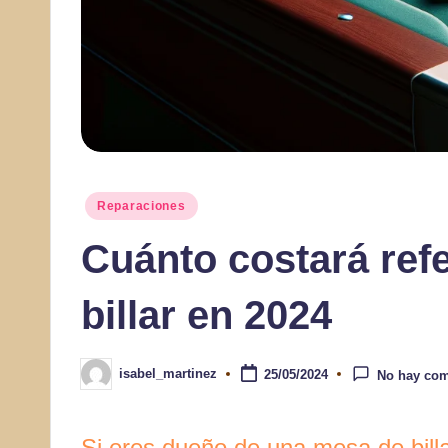
Publicado
Reparaciones
en
Cuánto costará ref
billar en 2024
isabel_martinez
25/05/2024
No hay com
Publicado
por
Si eres dueño de una mesa de bill