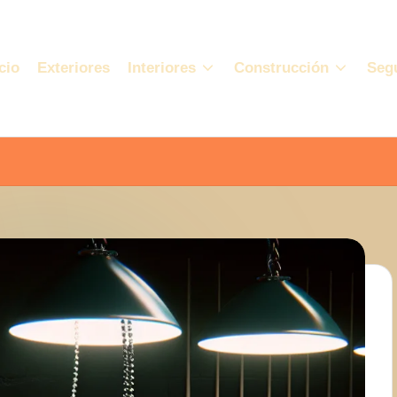
cio
Exteriores
Interiores
Construcción
Seg