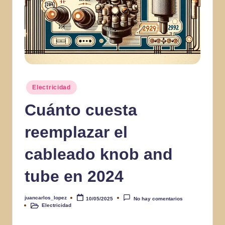
Publicado
Electricidad
en
Cuánto cuesta
reemplazar el
cableado knob and
tube en 2024
juancarlos_lopez
10/05/2025
No hay comentarios
Publicado
Electricidad
por
Publicado
en