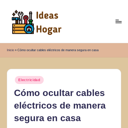
Saltar
al
contenido
I
Ideas
para
d
Inicio
»
Cómo ocultar cables eléctricos de manera segura en casa
el
e
Hogar
a
s
Publicado
Electricidad
en
H
Cómo ocultar cables
o
eléctricos de manera
g
a
segura en casa
r