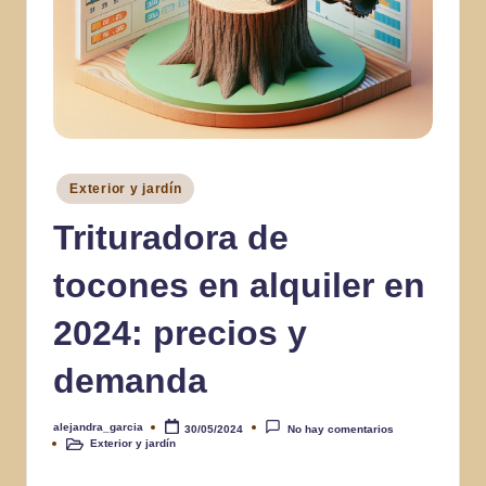
Publicado
Exterior y jardín
en
Trituradora de
tocones en alquiler en
2024: precios y
demanda
alejandra_garcia
30/05/2024
No hay comentarios
Publicado
Exterior y jardín
por
Publicado
en