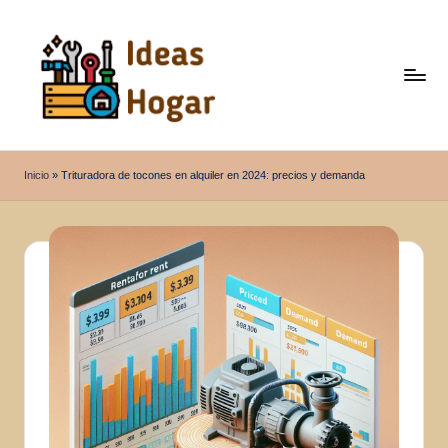
Saltar
al
contenido
I
Ideas
para
d
Inicio
»
Trituradora de tocones en alquiler en 2024: precios y demanda
el
e
Hogar
a
s
H
o
g
a
r