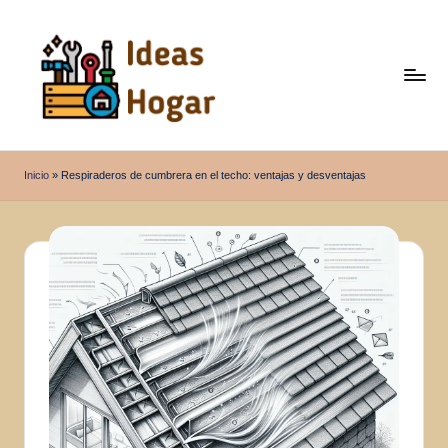
Saltar
al
contenido
I
Ideas
para
d
Inicio
»
Respiraderos de cumbrera en el techo: ventajas y desventajas
el
e
Hogar
a
s
H
o
g
a
r