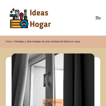
Saltar
al
contenido
I
Ideas
para
d
Inicio
»
Ventajas y desventajas de una ventana de bahía en casa
el
e
Hogar
a
s
H
o
g
a
r