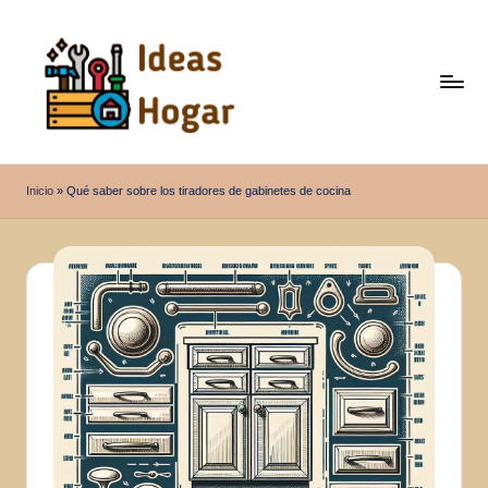
Saltar
al
contenido
I
Ideas
para
d
Inicio
»
Qué saber sobre los tiradores de gabinetes de cocina
el
e
Hogar
a
s
H
o
g
a
r