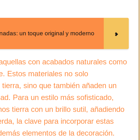
nadas: un toque original y moderno
n aquellas con acabados naturales como
te. Estos materiales no solo
 tierra, sino que también añaden un
dad. Para un estilo más sofisticado,
os tierra con un brillo sutil, añadiendo
rda, la clave para incorporar estas
demás elementos de la decoración.