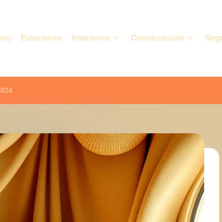
cio
Exteriores
Interiores
Construcción
Seg
2024