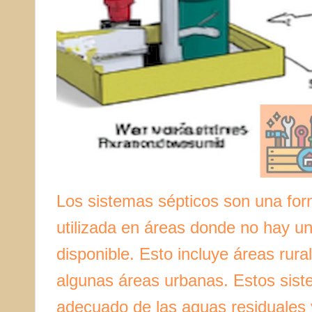
Los sistemas sépticos son una for
utilizada en áreas donde no hay una
disponible. Esto incluye áreas rur
algunas áreas urbanas. Estos sist
adecuado de las aguas residuales 