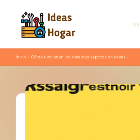
Saltar
Ini
al
contenido
I
Ideas
d
Inicio
para
»
Cómo funcionan los sistemas sépticos en casas
el
e
Hogar
a
s
H
o
g