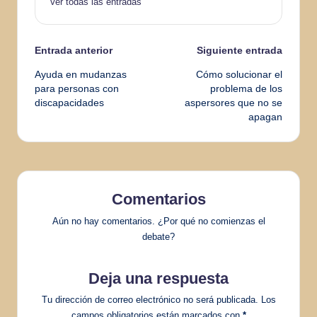
Ver todas las entradas
Navegación
Entrada anterior
Siguiente entrada
Ayuda en mudanzas
Cómo solucionar el
de
para personas con
problema de los
discapacidades
aspersores que no se
entradas
apagan
Comentarios
Aún no hay comentarios. ¿Por qué no comienzas el
debate?
Deja una respuesta
Tu dirección de correo electrónico no será publicada.
Los
campos obligatorios están marcados con
*