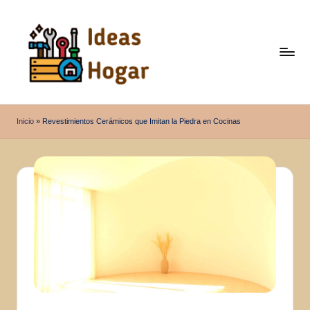
Saltar
al
contenido
I
Ideas
para
d
Inicio
»
Revestimientos Cerámicos que Imitan la Piedra en Cocinas
el
e
Hogar
a
s
H
o
g
a
r