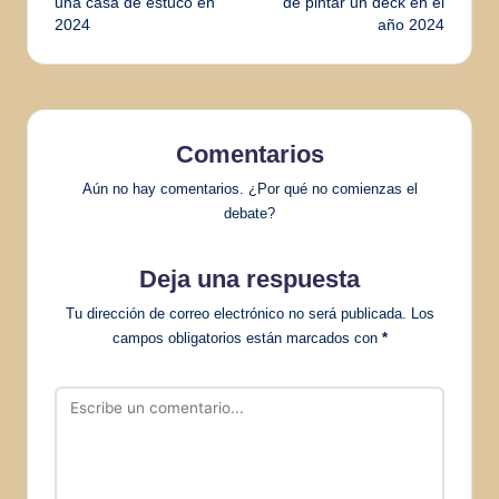
una casa de estuco en
de pintar un deck en el
2024
año 2024
entradas
Comentarios
Aún no hay comentarios. ¿Por qué no comienzas el
debate?
Deja una respuesta
Tu dirección de correo electrónico no será publicada.
Los
campos obligatorios están marcados con
*