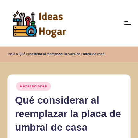
Saltar
al
contenido
I
Ideas
para
d
Inicio
»
Qué considerar al reemplazar la placa de umbral de casa
el
e
Hogar
a
s
Publicado
Reparaciones
en
H
Qué considerar al
o
reemplazar la placa de
g
a
umbral de casa
r