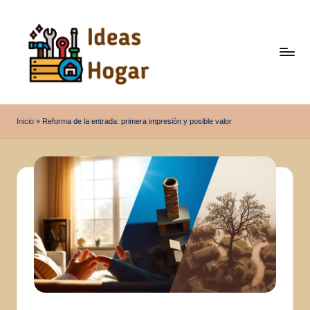
Saltar
al
contenido
I
Ideas
para
d
Inicio
»
Reforma de la entrada: primera impresión y posible valor
el
e
Hogar
a
s
H
o
g
a
r