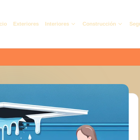
cio
Exteriores
Interiores
Construcción
Seg