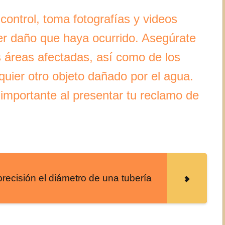
control, toma fotografías y videos
uier daño que haya ocurrido. Asegúrate
s áreas afectadas, así como de los
uier otro objeto dañado por el agua.
mportante al presentar tu reclamo de
ecisión el diámetro de una tubería