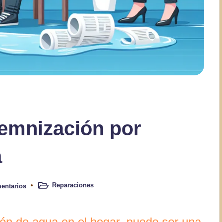
emnización por
a
Reparaciones
entarios
Publicado
en
ión de agua en el hogar, puede ser una