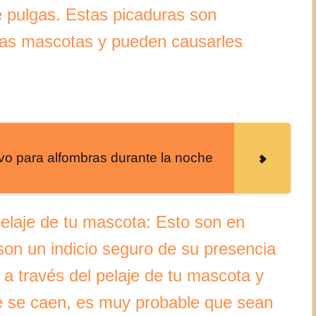
e pulgas. Estas picaduras son
as mascotas y pueden causarles
lvo para alfombras durante la noche
elaje de tu mascota: Esto son en
son un indicio seguro de su presencia
 a través del pelaje de tu mascota y
 se caen, es muy probable que sean