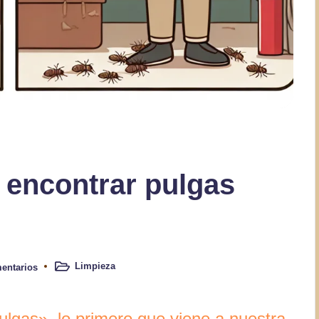
o encontrar pulgas
Limpieza
entarios
Publicado
en
lgas», lo primero que viene a nuestra