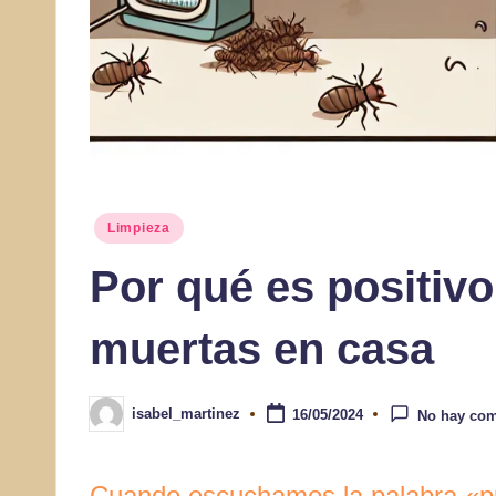
Publicado
Limpieza
en
Por qué es positiv
muertas en casa
isabel_martinez
16/05/2024
No hay com
Publicado
por
Cuando escuchamos la palabra «pu