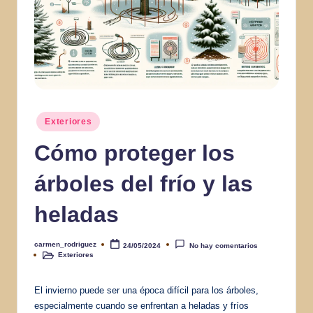
Publicado
Exteriores
en
Cómo proteger los
árboles del frío y las
heladas
carmen_rodriguez
24/05/2024
No hay comentarios
Publicado
Exteriores
por
Publicado
en
El invierno puede ser una época difícil para los árboles,
especialmente cuando se enfrentan a heladas y fríos